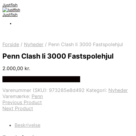
Justfish
Justfish
Forside
/
Nyheder
/
Penn Clash Ii 3000 Fastspolehjul
Penn Clash Ii 3000 Fastspolehjul
2.000,00
kr.
Bedste pris hos Fiskpaakrogen.dk
Varenummer (SKU):
973285e8d492
Kategori:
Nyheder
Varemærke:
Penn
Previous Product
Next Product
Beskrivelse