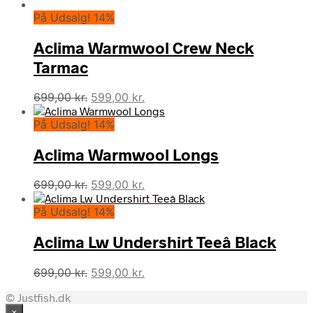
På Udsalg! 14%
Aclima Warmwool Crew Neck
Tarmac
Den
Den
699,00
kr.
599,00
kr.
oprindelige
aktuelle
På Udsalg! 14%
pris
pris
var:
er:
Aclima Warmwool Longs
699,00 kr..
599,00 kr..
Den
Den
699,00
kr.
599,00
kr.
oprindelige
aktuelle
På Udsalg! 14%
pris
pris
var:
er:
Aclima Lw Undershirt Teeâ Black
699,00 kr..
599,00 kr..
Den
Den
699,00
kr.
599,00
kr.
oprindelige
aktuelle
© Justfish.dk
pris
pris
×