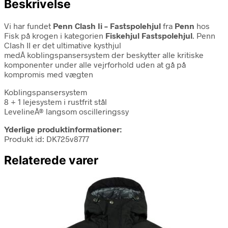
Beskrivelse
Vi har fundet
Penn Clash Ii – Fastspolehjul
fra
Penn
hos
Fisk på krogen i kategorien
Fiskehjul Fastspolehjul
. Penn
Clash II er det ultimative kysthjul
medÂ koblingspansersystem der beskytter alle kritiske
komponenter under alle vejrforhold uden at gå på
kompromis med vægten
Koblingspansersystem
8 + 1 lejesystem i rustfrit stål
LevelineÂ® langsom oscilleringssy
Yderlige produktinformationer:
Produkt id: DK725v8777
Relaterede varer