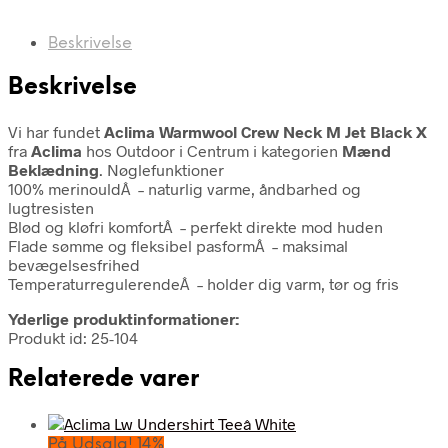
Beskrivelse
Beskrivelse
Vi har fundet
Aclima Warmwool Crew Neck M Jet Black X
fra
Aclima
hos Outdoor i Centrum i kategorien
Mænd
Beklædning
. Nøglefunktioner
100% merinouldÂ – naturlig varme, åndbarhed og
lugtresisten
Blød og kløfri komfortÂ – perfekt direkte mod huden
Flade sømme og fleksibel pasformÂ – maksimal
bevægelsesfrihed
TemperaturregulerendeÂ – holder dig varm, tør og fris
Yderlige produktinformationer:
Produkt id: 25-104
Relaterede varer
På Udsalg! 14%