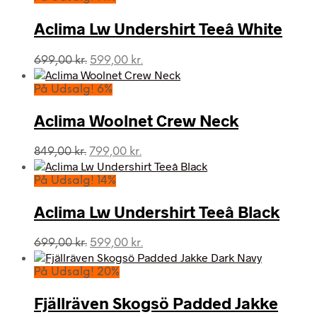
Aclima Lw Undershirt Teeâ White
Den
Den
699,00
kr.
599,00
kr.
oprindelige
aktuelle
pris
pris
På Udsalg! 6%
var:
er:
699,00 kr..
599,00 kr..
Aclima Woolnet Crew Neck
Den
Den
849,00
kr.
799,00
kr.
oprindelige
aktuelle
pris
pris
På Udsalg! 14%
var:
er:
849,00 kr..
799,00 kr..
Aclima Lw Undershirt Teeâ Black
Den
Den
699,00
kr.
599,00
kr.
oprindelige
aktuelle
pris
pris
På Udsalg! 20%
var:
er:
699,00 kr..
599,00 kr..
Fjällräven Skogsö Padded Jakke