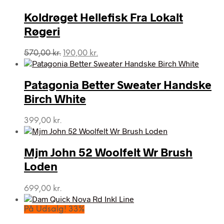
var:
er:
570,00 kr..
150,00 kr..
Koldrøget Hellefisk Fra Lokalt
Røgeri
Den
Den
570,00
kr.
190,00
kr.
oprindelige
aktuelle
pris
pris
var:
er:
Patagonia Better Sweater Handske
570,00 kr..
190,00 kr..
Birch White
399,00
kr.
Mjm John 52 Woolfelt Wr Brush
Loden
699,00
kr.
På Udsalg! 33%