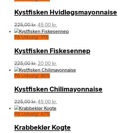
Kystfisken Hvidløgsmayonnaise
Den
Den
225,00
kr.
45,00
kr.
oprindelige
aktuelle
pris
pris
På Udsalg! 91%
var:
er:
225,00 kr..
45,00 kr..
Kystfisken Fiskesennep
Den
Den
225,00
kr.
20,00
kr.
oprindelige
aktuelle
pris
pris
På Udsalg! 80%
var:
er:
225,00 kr..
20,00 kr..
Kystfisken Chilimayonnaise
Den
Den
225,00
kr.
45,00
kr.
oprindelige
aktuelle
pris
pris
På Udsalg! 67%
var:
er:
225,00 kr..
45,00 kr..
Krabbeklør Kogte