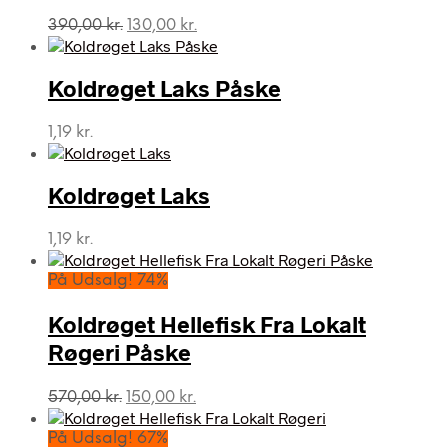
Den
Den
390,00
kr.
130,00
kr.
oprindelige
aktuelle
pris
pris
var:
er:
Koldrøget Laks Påske
390,00 kr..
130,00 kr..
1,19
kr.
Koldrøget Laks
1,19
kr.
På Udsalg! 74%
Koldrøget Hellefisk Fra Lokalt
Røgeri Påske
Den
Den
570,00
kr.
150,00
kr.
oprindelige
aktuelle
pris
pris
På Udsalg! 67%