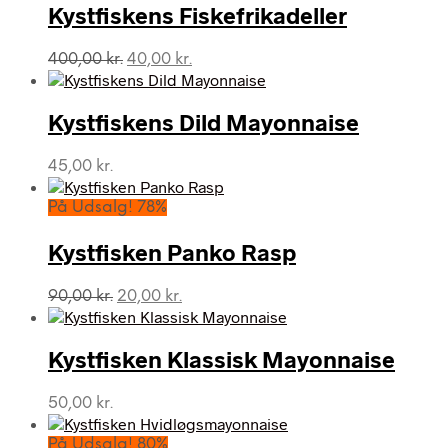
789,00 kr..
595,00 kr..
Kystfiskens Fiskefrikadeller
Den
Den
400,00
kr.
40,00
kr.
oprindelige
aktuelle
pris
pris
var:
er:
Kystfiskens Dild Mayonnaise
400,00 kr..
40,00 kr..
45,00
kr.
På Udsalg! 78%
Kystfisken Panko Rasp
Den
Den
90,00
kr.
20,00
kr.
oprindelige
aktuelle
pris
pris
var:
er:
Kystfisken Klassisk Mayonnaise
90,00 kr..
20,00 kr..
50,00
kr.
På Udsalg! 80%