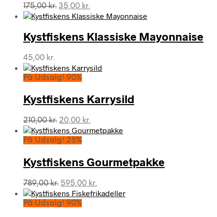
Den
Den
175,00
kr.
35,00
kr.
oprindelige
aktuelle
pris
pris
var:
er:
Kystfiskens Klassiske Mayonnaise
175,00 kr..
35,00 kr..
45,00
kr.
På Udsalg! 90%
Kystfiskens Karrysild
Den
Den
210,00
kr.
20,00
kr.
oprindelige
aktuelle
pris
pris
På Udsalg! 25%
var:
er:
210,00 kr..
20,00 kr..
Kystfiskens Gourmetpakke
Den
Den
789,00
kr.
595,00
kr.
oprindelige
aktuelle
pris
pris
På Udsalg! 90%
var:
er: