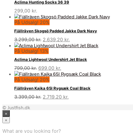
Aclima Hunting Socks 36 39
299,00
kr.
På Udsalg! 20%
Fjällräven Skogsö Padded Jakke Dark Navy
Den
Den
3.299,00
kr.
2.639,20
kr.
oprindelige
aktuelle
På Udsalg! 13%
pris
pris
var:
er:
Aclima Lightwool Undershirt Jet Black
3.299,00 kr..
2.639,20 kr..
Den
Den
799,00
kr.
699,00
kr.
oprindelige
aktuelle
På Udsalg! 20%
pris
pris
var:
er:
Fjällräven Kajka 65l Rygsæk Coal Black
799,00 kr..
699,00 kr..
Den
Den
3.399,00
kr.
2.719,20
kr.
oprindelige
aktuelle
© Justfish.dk
pris
pris
×
var:
er:
3.399,00 kr..
2.719,20 kr..
×
What are you looking for?