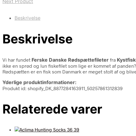
Next Product
Beskrivelse
Beskrivelse
Vi har fundet
Ferske Danske Rødspættefileter
fra
Kystfis
ikke en sprød og lun fiskefilet som lige er kommet af panden? D
Rødspætten er en fisk som Danmark er meget stolt af og bl
Yderlige produktinformationer:
Produkt id: shopify_DK_8877284163911_50257861312839
Relaterede varer