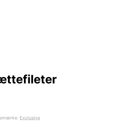
ttefileter
remærke:
Exclusive