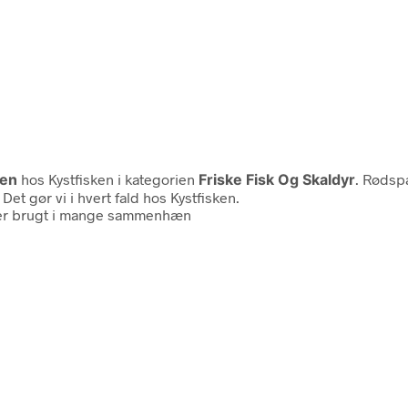
ken
hos Kystfisken i kategorien
Friske Fisk Og Skaldyr
. Rødspæ
et gør vi i hvert fald hos Kystfisken.
iver brugt i mange sammenhæn