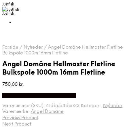
Justfish
Justfish
Forside
/
Nyheder
/
Angel Domäne Hellmaster Fletline
Bulkspole 1000m 16mm Fletline
Angel Domäne Hellmaster Fletline
Bulkspole 1000m 16mm Fletline
750,00
kr.
Bedste pris hos Fiskpaakrogen.dk
Varenummer (SKU):
41dbcb4dce23
Kategori:
Nyheder
Varemærke:
Angel Domäne
Previous Product
Next Product