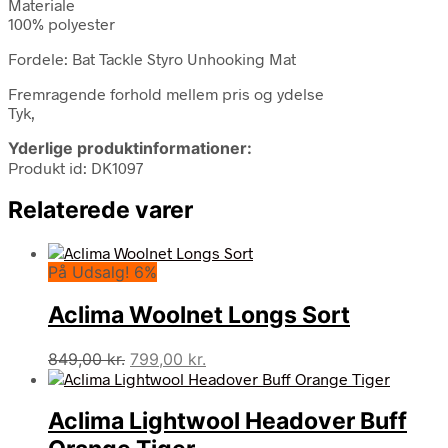
Materiale
100% polyester
Fordele: Bat Tackle Styro Unhooking Mat
Fremragende forhold mellem pris og ydelse
Tyk,
Yderlige produktinformationer:
Produkt id: DK1097
Relaterede varer
På Udsalg! 6%
Aclima Woolnet Longs Sort
Den
Den
849,00
kr.
799,00
kr.
oprindelige
aktuelle
pris
pris
Aclima Lightwool Headover Buff
var:
er:
849,00 kr..
799,00 kr..