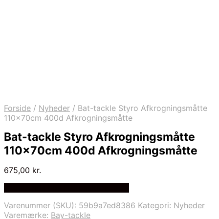
Forside
/
Nyheder
/
Bat-tackle Styro Afkrogningsmåtte
110x70cm 400d Afkrogningsmåtte
Bat-tackle Styro Afkrogningsmåtte
110x70cm 400d Afkrogningsmåtte
675,00
kr.
Bedste pris hos Fiskpaakrogen.dk
Varenummer (SKU):
59b9a7ed8386
Kategori:
Nyheder
Varemærke:
Bay-tackle