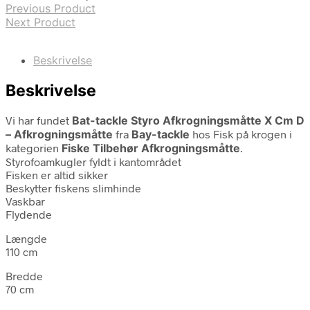
Previous Product
Next Product
Beskrivelse
Beskrivelse
Vi har fundet
Bat-tackle Styro Afkrogningsmåtte X Cm D
– Afkrogningsmåtte
fra
Bay-tackle
hos Fisk på krogen i
kategorien
Fiske Tilbehør Afkrogningsmåtte
.
Styrofoamkugler fyldt i kantområdet
Fisken er altid sikker
Beskytter fiskens slimhinde
Vaskbar
Flydende
Længde
110 cm
Bredde
70 cm