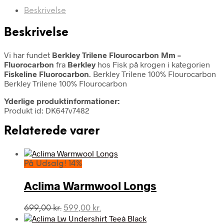
Beskrivelse
Beskrivelse
Vi har fundet
Berkley Trilene Flourocarbon Mm –
Fluorocarbon
fra
Berkley
hos Fisk på krogen i kategorien
Fiskeline Fluorocarbon
. Berkley Trilene 100% Flourocarbon
Berkley Trilene 100% Flourocarbon
Yderlige produktinformationer:
Produkt id: DK647v7482
Relaterede varer
På Udsalg! 14%
Aclima Warmwool Longs
Den
Den
699,00
kr.
599,00
kr.
oprindelige
aktuelle