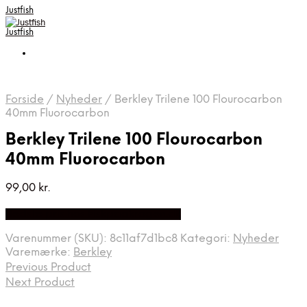
Justfish
Justfish
Forside
/
Nyheder
/
Berkley Trilene 100 Flourocarbon
40mm Fluorocarbon
Berkley Trilene 100 Flourocarbon
40mm Fluorocarbon
99,00
kr.
Bedste pris hos Fiskpaakrogen.dk
Varenummer (SKU):
8c11af7d1bc8
Kategori:
Nyheder
Varemærke:
Berkley
Previous Product
Next Product