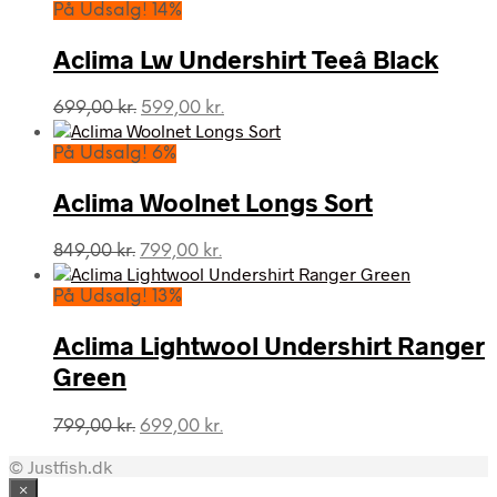
pris
pris
På Udsalg! 14%
var:
er:
699,00 kr..
599,00 kr..
Aclima Lw Undershirt Teeâ Black
Den
Den
699,00
kr.
599,00
kr.
oprindelige
aktuelle
pris
pris
På Udsalg! 6%
var:
er:
699,00 kr..
599,00 kr..
Aclima Woolnet Longs Sort
Den
Den
849,00
kr.
799,00
kr.
oprindelige
aktuelle
pris
pris
På Udsalg! 13%
var:
er:
849,00 kr..
799,00 kr..
Aclima Lightwool Undershirt Ranger
Green
Den
Den
799,00
kr.
699,00
kr.
oprindelige
aktuelle
© Justfish.dk
pris
pris
var:
er:
×