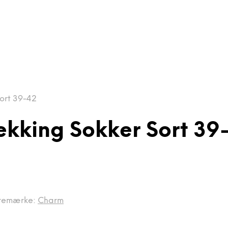
ort 39-42
kking Sokker Sort 39
remærke:
Charm