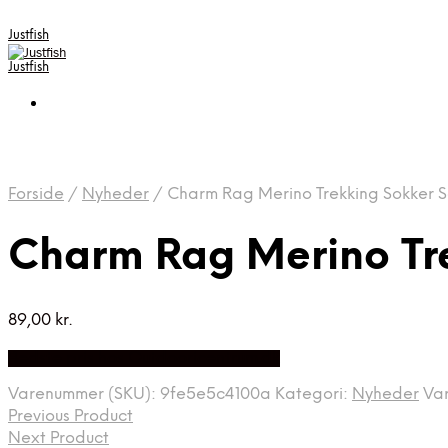
Justfish
Justfish
Forside
/
Nyheder
/
Charm Rag Merino Trekking Sokker S
Charm Rag Merino Tre
89,00
kr.
Bedste pris hos Outdooricentrum.dk
Varenummer (SKU):
9fe5e5c4100a
Kategori:
Nyheder
Va
Previous Product
Next Product