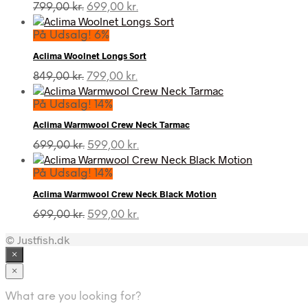
Den
Den
799,00
kr.
699,00
kr.
oprindelige
aktuelle
pris
pris
På Udsalg! 6%
var:
er:
Aclima Woolnet Longs Sort
799,00 kr..
699,00 kr..
Den
Den
849,00
kr.
799,00
kr.
oprindelige
aktuelle
pris
pris
På Udsalg! 14%
var:
er:
Aclima Warmwool Crew Neck Tarmac
849,00 kr..
799,00 kr..
Den
Den
699,00
kr.
599,00
kr.
oprindelige
aktuelle
pris
pris
På Udsalg! 14%
var:
er:
Aclima Warmwool Crew Neck Black Motion
699,00 kr..
599,00 kr..
Den
Den
699,00
kr.
599,00
kr.
oprindelige
aktuelle
© Justfish.dk
pris
pris
var:
er:
×
699,00 kr..
599,00 kr..
×
What are you looking for?