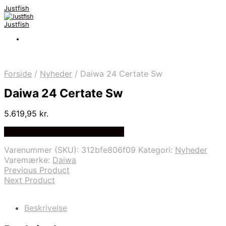
Justfish
Justfish
Forside
/
Nyheder
/
Daiwa 24 Certate Sw
Daiwa 24 Certate Sw
5.619,95
kr.
Bedste pris hos Pro-outdoor.dk
Varenummer (SKU):
312bfe806f09
Kategori:
Nyheder
Varemærke:
Daiwa
Previous Product
Next Product
Beskrivelse