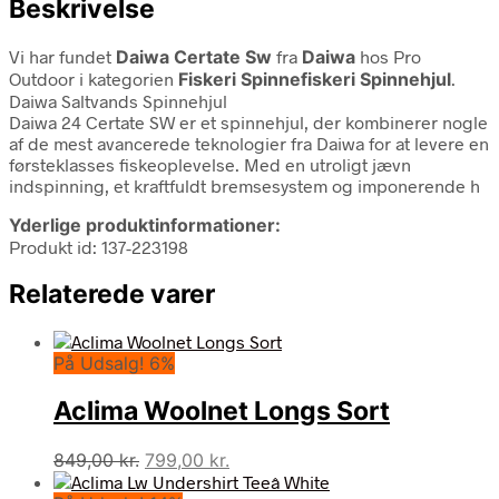
Beskrivelse
Vi har fundet
Daiwa Certate Sw
fra
Daiwa
hos Pro
Outdoor i kategorien
Fiskeri Spinnefiskeri Spinnehjul
.
Daiwa Saltvands Spinnehjul
Daiwa 24 Certate SW er et spinnehjul, der kombinerer nogle
af de mest avancerede teknologier fra Daiwa for at levere en
førsteklasses fiskeoplevelse. Med en utroligt jævn
indspinning, et kraftfuldt bremsesystem og imponerende h
Yderlige produktinformationer:
Produkt id: 137-223198
Relaterede varer
På Udsalg! 6%
Aclima Woolnet Longs Sort
Den
Den
849,00
kr.
799,00
kr.
oprindelige
aktuelle