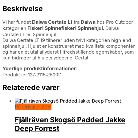
Beskrivelse
Vi har fundet
Daiwa Certate Lt
fra
Daiwa
hos Pro Outdoor i
kategorien
Fiskeri Spinnefiskeri Spinnehjul
. Daiwa
Certate LT 19, Spinnehjul
Daiwa Certate LT 19 tilhører uden tvivl kategorien high-end
spinnehjul. Hjulet er konstrueret med kvalitets komponenter
og har en et utal af yderst tilfredsstillende egenskaber, som
kun bidrager til hjulets ydeevne. Certat
Yderlige produktinformationer:
Produkt id: 137-2115-2500D
Relaterede varer
På Udsalg! 20%
Fjällräven Skogsö Padded Jakke
Deep Forrest