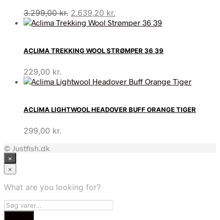
Den
Den
3.299,00
kr.
2.639,20
kr.
oprindelige
aktuelle
pris
pris
var:
er:
ACLIMA TREKKING WOOL STRØMPER 36 39
3.299,00 kr..
2.639,20 kr..
229,00
kr.
ACLIMA LIGHTWOOL HEADOVER BUFF ORANGE TIGER
299,00
kr.
© Justfish.dk
×
×
What are you looking for?