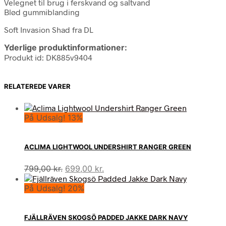
Velegnet til brug i ferskvand og saltvand
Blød gummiblanding
Soft Invasion Shad fra DL
Yderlige produktinformationer:
Produkt id: DK885v9404
RELATEREDE VARER
På Udsalg! 13%
ACLIMA LIGHTWOOL UNDERSHIRT RANGER GREEN
Den
Den
799,00
kr.
699,00
kr.
oprindelige
aktuelle
På Udsalg! 20%
pris
pris
var:
er:
799,00 kr..
699,00 kr..
FJÄLLRÄVEN SKOGSÖ PADDED JAKKE DARK NAVY