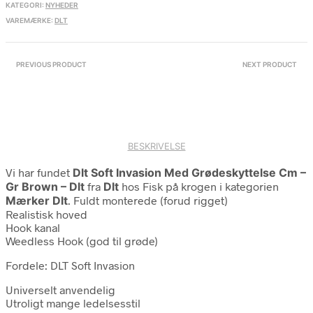
KATEGORI:
NYHEDER
VAREMÆRKE:
DLT
PREVIOUS PRODUCT
NEXT PRODUCT
BESKRIVELSE
Vi har fundet
Dlt Soft Invasion Med Grødeskyttelse Cm –
Gr Brown – Dlt
fra
Dlt
hos Fisk på krogen i kategorien
Mærker Dlt
. Fuldt monterede (forud rigget)
Realistisk hoved
Hook kanal
Weedless Hook (god til grøde)
Fordele: DLT Soft Invasion
Universelt anvendelig
Utroligt mange ledelsesstil