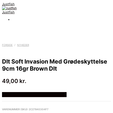
Justfish
Justfish
FORSIDE
/
NYHEDER
Dlt Soft Invasion Med Grødeskyttelse
9cm 16gr Brown Dlt
49,00
kr.
Bedste pris hos Fiskpaakrogen.dk
VARENUMMER (SKU):
2C27840304F7