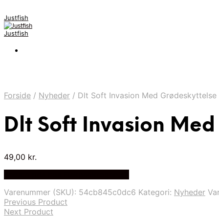
Justfish
Justfish
Forside
/
Nyheder
/
Dlt Soft Invasion Med Grødeskyttelse 
Dlt Soft Invasion Med
49,00
kr.
Bedste pris hos Fiskpaakrogen.dk
Varenummer (SKU):
54cb845c0dc6
Kategori:
Nyheder
Va
Previous Product
Next Product