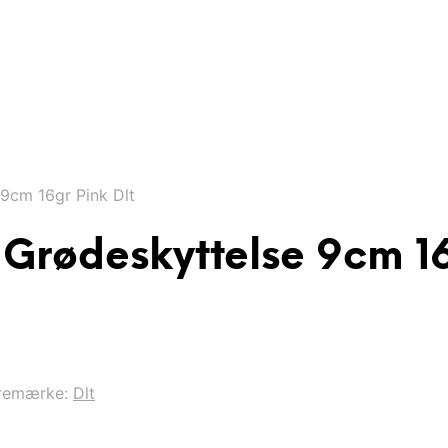
9cm 16gr Pink Dlt
 Grødeskyttelse 9cm 16
remærke:
Dlt