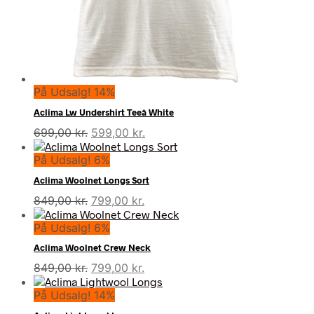
På Udsalg! 14%
Aclima Lw Undershirt Teeâ White
Den
Den
699,00
kr.
599,00
kr.
oprindelige
aktuelle
På Udsalg! 6%
pris
pris
var:
er:
Aclima Woolnet Longs Sort
699,00 kr..
599,00 kr..
Den
Den
849,00
kr.
799,00
kr.
oprindelige
aktuelle
På Udsalg! 6%
pris
pris
var:
er:
Aclima Woolnet Crew Neck
849,00 kr..
799,00 kr..
Den
Den
849,00
kr.
799,00
kr.
oprindelige
aktuelle
På Udsalg! 14%
pris
pris
var:
er: