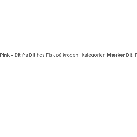
Pink – Dlt
fra
Dlt
hos Fisk på krogen i kategorien
Mærker Dlt
. 