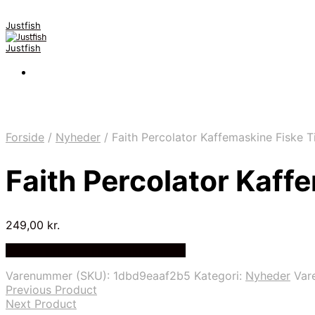
Justfish
Justfish
Forside
/
Nyheder
/
Faith Percolator Kaffemaskine Fiske T
Faith Percolator Kaff
249,00
kr.
Bedste pris hos Fiskpaakrogen.dk
Varenummer (SKU):
1dbd9eaaf2b5
Kategori:
Nyheder
Var
Previous Product
Next Product