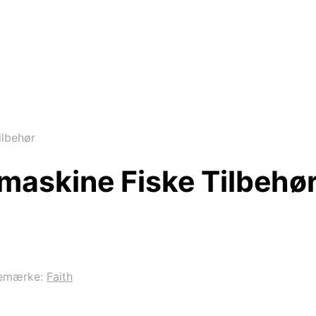
ilbehør
emaskine Fiske Tilbehø
emærke:
Faith