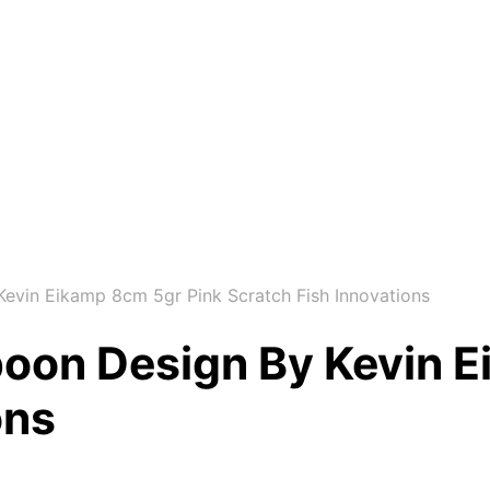
Kevin Eikamp 8cm 5gr Pink Scratch Fish Innovations
poon Design By Kevin 
ons