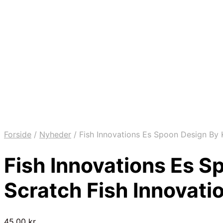
Forside
/
Nyheder
/
Fish Innovations Es Spoon Design By 
Fish Innovations Es S
Scratch Fish Innovati
45,00
kr.