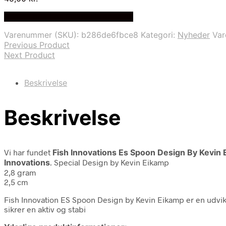
Bedste pris hos Fiskpaakrogen.dk
Varenummer (SKU):
b286de6fbce8
Kategori:
Nyheder
Va
Previous Product
Next Product
Beskrivelse
Beskrivelse
Vi har fundet
Fish Innovations Es Spoon Design By Kevin 
Innovations
. Special Design by Kevin Eikamp
2,8 gram
2,5 cm
Fish Innovation ES Spoon Design by Kevin Eikamp er en udviklin
sikrer en aktiv og stabi