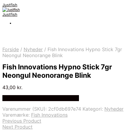
Justfish
Justfish
Forside
/
Nyheder
/
Fish Innovations Hypno Stick 7gr
Neongul Neonorange Blink
Fish Innovations Hypno Stick 7gr
Neongul Neonorange Blink
43,00
kr.
Bedste pris hos Fiskpaakrogen.dk
Varenummer (SKU):
2cf0db697e74
Kategori:
Nyheder
Varemærke:
Fish Innovations
Previous Product
Next Product