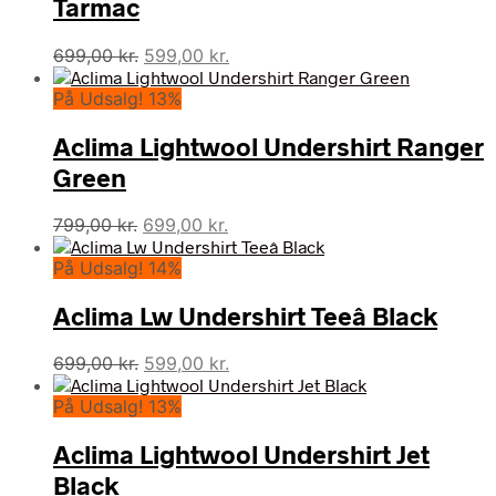
Tarmac
Den
Den
699,00
kr.
599,00
kr.
oprindelige
aktuelle
På Udsalg! 13%
pris
pris
var:
er:
Aclima Lightwool Undershirt Ranger
699,00 kr..
599,00 kr..
Green
Den
Den
799,00
kr.
699,00
kr.
oprindelige
aktuelle
På Udsalg! 14%
pris
pris
var:
er:
Aclima Lw Undershirt Teeâ Black
799,00 kr..
699,00 kr..
Den
Den
699,00
kr.
599,00
kr.
oprindelige
aktuelle
På Udsalg! 13%
pris
pris
var:
er:
Aclima Lightwool Undershirt Jet
699,00 kr..
599,00 kr..
Black