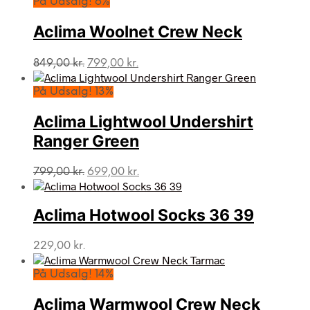
På Udsalg! 6%
Aclima Woolnet Crew Neck
Den
Den
849,00
kr.
799,00
kr.
oprindelige
aktuelle
pris
pris
På Udsalg! 13%
var:
er:
849,00 kr..
799,00 kr..
Aclima Lightwool Undershirt
Ranger Green
Den
Den
799,00
kr.
699,00
kr.
oprindelige
aktuelle
pris
pris
var:
er:
Aclima Hotwool Socks 36 39
799,00 kr..
699,00 kr..
229,00
kr.
På Udsalg! 14%
Aclima Warmwool Crew Neck