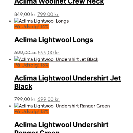
Aclima Woolnet Crew Neck
Den
Den
849,00
kr.
799,00
kr.
oprindelige
aktuelle
pris
pris
På Udsalg! 14%
var:
er:
849,00 kr..
799,00 kr..
Aclima Lightwool Longs
Den
Den
699,00
kr.
599,00
kr.
oprindelige
aktuelle
pris
pris
På Udsalg! 13%
var:
er:
699,00 kr..
599,00 kr..
Aclima Lightwool Undershirt Jet
Black
Den
Den
799,00
kr.
699,00
kr.
oprindelige
aktuelle
pris
pris
På Udsalg! 13%
var:
er:
799,00 kr..
699,00 kr..
Aclima Lightwool Undershirt