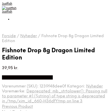
Justfish
Justfish
Forside
/
Nyheder
/
Fishnote Drop 8g Dragon Limited
Edition
Fishnote Drop 8g Dragon Limited
Edition
39,95
kr.
Bedste pris hos Fishnote.dk
Varenummer (SKU):
1239f48dee0f
Kategori:
Nyheder
Varemærke:
Deprecated: mb_strtolower(): Passing null
to parameter #1 ($string) of type string is deprecated
in /tmp/xim_id_660-H36dfY.tmp on line 3
Previous Product