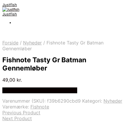
Justfish
Justfish
Forside
/
Nyheder
/
Fishnote Tasty Gr Batman
Gennemløber
Fishnote Tasty Gr Batman
Gennemløber
49,00
kr.
Bedste pris hos Fiskpaakrogen.dk
Varenummer (SKU):
f39b6290cbd9
Kategori:
Nyheder
Varemærke:
Fishnote
Previous Product
Next Product