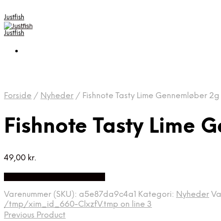
Justfish
Justfish
Forside
/
Nyheder
/
Fishnote Tasty Lime Gennemløber 2g
Fishnote Tasty Lime 
49,00
kr.
Bedste pris hos Fishnote.dk
Varenummer (SKU):
a5e87da9c4a1
Kategori:
Nyheder
Va
/tmp/xim_id_660-ClxzfV.tmp on line 3
Previous Product