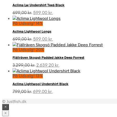
Aclima Lw Undershirt Teeâ Black
Den
Den
699,00
kr.
599,00
kr.
oprindelige
aktuelle
pris
pris
På Udsalg! 14%
var:
er:
Aclima Lightwool Longs
699,00 kr..
599,00 kr..
Den
Den
699,00
kr.
599,00
kr.
oprindelige
aktuelle
pris
pris
På Udsalg! 20%
var:
er:
Fjällräven Skogsö Padded Jakke Deep Forrest
699,00 kr..
599,00 kr..
Den
Den
3.299,00
kr.
2.639,20
kr.
oprindelige
aktuelle
pris
pris
På Udsalg! 13%
var:
er:
Aclima Lightwool Undershirt Black
3.299,00 kr..
2.639,20 kr..
Den
Den
799,00
kr.
699,00
kr.
oprindelige
aktuelle
© Justfish.dk
pris
pris
var:
er:
×
799,00 kr..
699,00 kr..
×