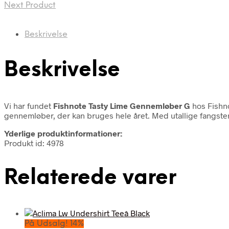
Next Product
Beskrivelse
Beskrivelse
Vi har fundet
Fishnote Tasty Lime Gennemløber G
hos Fishn
gennemløber, der kan bruges hele året. Med utallige fangster 
Yderlige produktinformationer:
Produkt id: 4978
Relaterede varer
På Udsalg! 14%