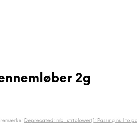
Gennemløber 2g
remærke:
Deprecated: mb_strtolower(): Passing null to pa