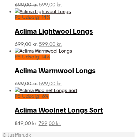
Den
Den
699,00
kr.
599,00
kr.
oprindelige
aktuelle
pris
pris
På Udsalg! 14%
var:
er:
699,00 kr..
599,00 kr..
Aclima Lightwool Longs
Den
Den
699,00
kr.
599,00
kr.
oprindelige
aktuelle
pris
pris
På Udsalg! 14%
var:
er:
699,00 kr..
599,00 kr..
Aclima Warmwool Longs
Den
Den
699,00
kr.
599,00
kr.
oprindelige
aktuelle
pris
pris
På Udsalg! 6%
var:
er:
699,00 kr..
599,00 kr..
Aclima Woolnet Longs Sort
Den
Den
849,00
kr.
799,00
kr.
oprindelige
aktuelle
© Justfish.dk
pris
pris