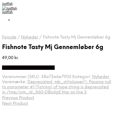
Justfish
Justfish
Forside
/
Nyheder
/
Fishnote Tasty Mj Gennemløber 6g
Fishnote Tasty Mj Gennemløber 6g
49,00
kr.
Bedste pris hos Fishnote.dk
Varenummer (SKU):
38a73e6e7903
Kategori:
Nyheder
Varemærke:
Deprecated: mb_strtolower(): Passing null
to parameter #1 ($string) of type string is deprecated
in /tmp/xim_id_660-DBcdgE.tmp on line 3
Previous Product
Next Product