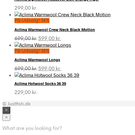
299,00
kr.
På Udsalg! 14%
Aclima Warmwool Crew Neck Black Motion
Den
Den
699,00
kr.
599,00
kr.
oprindelige
aktuelle
pris
pris
På Udsalg! 14%
var:
er:
Aclima Warmwool Longs
699,00 kr..
599,00 kr..
Den
Den
699,00
kr.
599,00
kr.
oprindelige
aktuelle
pris
pris
Aclima Hotwool Socks 36 39
var:
er:
699,00 kr..
599,00 kr..
229,00
kr.
© Justfish.dk
×
×
What are you looking for?