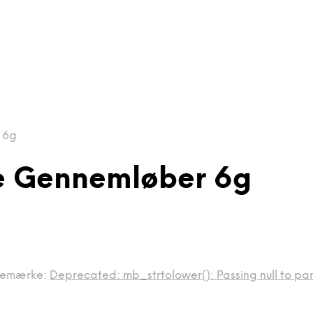
 6g
ge Gennemløber 6g
remærke:
Deprecated: mb_strtolower(): Passing null to par