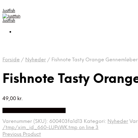
Justfish
Justfish
Forside
/
Nyheder
/
Fishnote Tasty Orange Gennemløber
Fishnote Tasty Oran
49,00
kr.
Bedste pris hos Fishnote.dk
Varenummer (SKU):
600403fa1d13
Kategori:
Nyheder
Va
/tmp/xim_id_660-LUPsWK.tmp on line 3
Previous Product