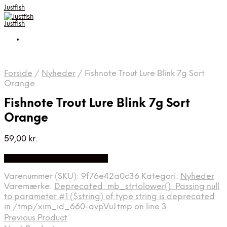
Justfish
Justfish
Forside
/
Nyheder
/
Fishnote Trout Lure Blink 7g Sort
Orange
Fishnote Trout Lure Blink 7g Sort
Orange
59,00
kr.
Bedste pris hos Fishnote.dk
Varenummer (SKU):
9f76e42a0c36
Kategori:
Nyheder
Varemærke:
Deprecated: mb_strtolower(): Passing null
to parameter #1 ($string) of type string is deprecated
in /tmp/xim_id_660-avpVuJ.tmp on line 3
Previous Product