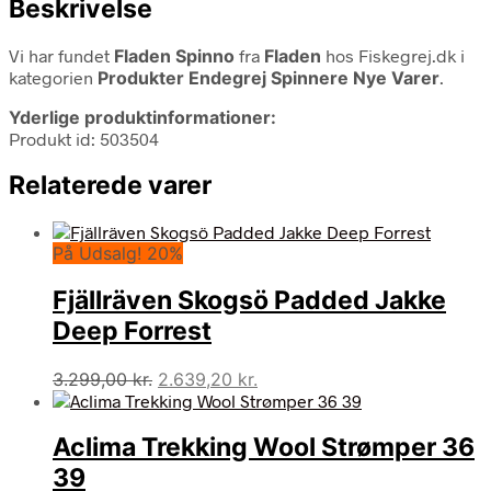
Beskrivelse
Vi har fundet
Fladen Spinno
fra
Fladen
hos Fiskegrej.dk i
kategorien
Produkter Endegrej Spinnere Nye Varer
.
Yderlige produktinformationer:
Produkt id: 503504
Relaterede varer
På Udsalg! 20%
Fjällräven Skogsö Padded Jakke
Deep Forrest
Den
Den
3.299,00
kr.
2.639,20
kr.
oprindelige
aktuelle
pris
pris
Aclima Trekking Wool Strømper 36
var:
er:
3.299,00 kr..
2.639,20 kr..
39