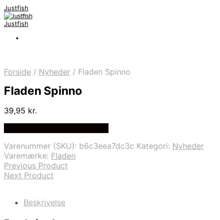
Justfish
Justfish
Forside
/
Nyheder
/
Fladen Spinno
Fladen Spinno
39,95
kr.
Bedste pris hos Fiskegrej.dk
Varenummer (SKU):
b6c3eea7dc3c
Kategori:
Nyheder
Varemærke:
Fladen
Previous Product
Next Product
Beskrivelse