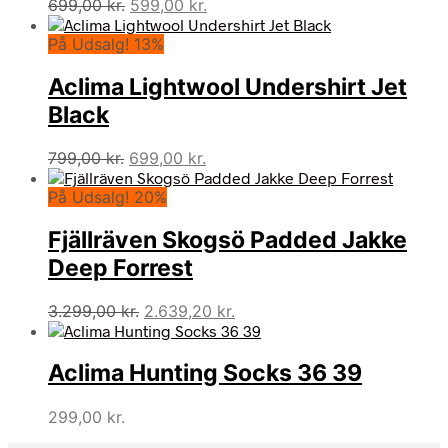
Den
Den
699,00
kr.
599,00
kr.
oprindelige
aktuelle
På Udsalg! 13%
pris
pris
var:
er:
Aclima Lightwool Undershirt Jet
699,00 kr..
599,00 kr..
Black
Den
Den
799,00
kr.
699,00
kr.
oprindelige
aktuelle
På Udsalg! 20%
pris
pris
var:
er:
Fjällräven Skogsö Padded Jakke
799,00 kr..
699,00 kr..
Deep Forrest
Den
Den
3.299,00
kr.
2.639,20
kr.
oprindelige
aktuelle
pris
pris
Aclima Hunting Socks 36 39
var:
er:
3.299,00 kr..
2.639,20 kr..
299,00
kr.