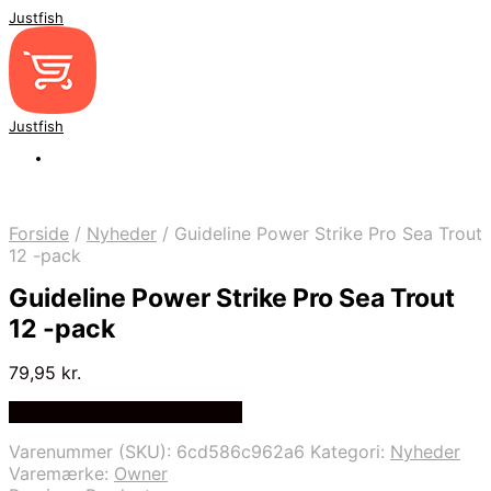
Justfish
Justfish
Forside
/
Nyheder
/
Guideline Power Strike Pro Sea Trout
12 -pack
Guideline Power Strike Pro Sea Trout
12 -pack
79,95
kr.
Bedste pris hos Fiskegrej.dk
Varenummer (SKU):
6cd586c962a6
Kategori:
Nyheder
Varemærke:
Owner