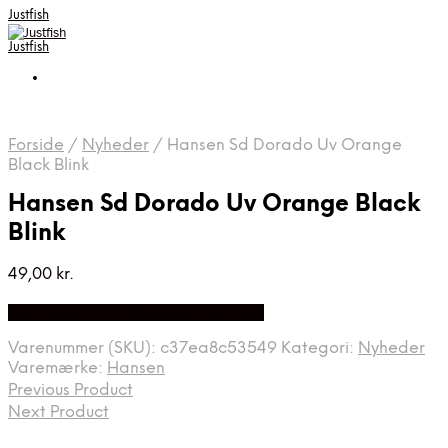
Justfish
Justfish
Forside
/
Nyheder
/
Hansen Sd Dorado Uv Orange
Black Blink
Hansen Sd Dorado Uv Orange Black
Blink
49,00
kr.
Bedste pris hos Fiskpaakrogen.dk
Varenummer (SKU):
c37ea8c53549
Kategori:
Nyheder
Varemærke:
Hansen
Previous Product
Next Product