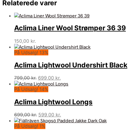
Relaterede varer
Aclima Liner Wool Strømper 36 39
150,00
kr.
På Udsalg! 13%
Aclima Lightwool Undershirt Black
Den
Den
799,00
kr.
699,00
kr.
oprindelige
aktuelle
På Udsalg! 14%
pris
pris
var:
er:
Aclima Lightwool Longs
799,00 kr..
699,00 kr..
Den
Den
699,00
kr.
599,00
kr.
oprindelige
aktuelle
På Udsalg! 1%
pris
pris