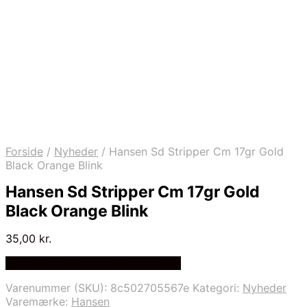
Forside
/
Nyheder
/
Hansen Sd Stripper Cm 17gr Gold
Black Orange Blink
Hansen Sd Stripper Cm 17gr Gold
Black Orange Blink
35,00
kr.
Bedste pris hos Fiskpaakrogen.dk
Varenummer (SKU):
8c502705567e
Kategori:
Nyheder
Varemærke:
Hansen