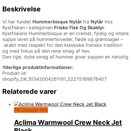
Beskrivelse
Vi har fundet
Hummerbisque Nytår
fra
Nytår
hos
Kystfisken i kategorien
Friske Fisk Og Skaldyr
.
Kystfiskens Hummerbisque er en cremet, fyldig og intens
suppe lavet på hummerhoveder, fløde og grøntsager –
skabt med respekt for den klassiske franske tradition
og med fokus på den rene smag af hav.
Den rige, dybe smag af hummer giver suppen en naturlig
Yderlige produktinformationer:
Produkt id:
shopify_DK_10342004261191_52275189678407
Relaterede varer
På Udsalg! 14%
Aclima Warmwool Crew Neck Jet
Black