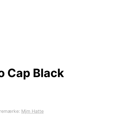
o Cap Black
remærke:
Mjm Hatte