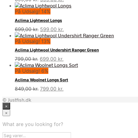
oprindelige
aktuelle
På Udsalg! 14%
pris
pris
var:
er:
Aclima Lightwool Longs
699,00 kr..
599,00 kr..
Den
Den
699,00
kr.
599,00
kr.
oprindelige
aktuelle
På Udsalg! 13%
pris
pris
var:
er:
Aclima Lightwool Undershirt Ranger Green
699,00 kr..
599,00 kr..
Den
Den
799,00
kr.
699,00
kr.
oprindelige
aktuelle
På Udsalg! 6%
pris
pris
var:
er:
Aclima Woolnet Longs Sort
799,00 kr..
699,00 kr..
Den
Den
849,00
kr.
799,00
kr.
oprindelige
aktuelle
© Justfish.dk
pris
pris
×
var:
er:
849,00 kr..
799,00 kr..
×
What are you looking for?