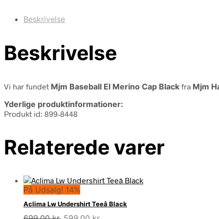
Beskrivelse
Beskrivelse
Vi har fundet
Mjm Baseball El Merino Cap Black
fra
Mjm Ha
Yderlige produktinformationer:
Produkt id: 899-8448
Relaterede varer
På Udsalg! 14%
Aclima Lw Undershirt Teeâ Black
Den
Den
699,00
kr.
599,00
kr.