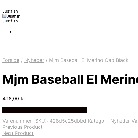
Justfish
Justfish
Forside
/
Nyheder
/
Mjm Baseball El Merino Cap Black
Mjm Baseball El Merin
498,00
kr.
Bedste pris hos Outdooricentrum.dk
Varenummer (SKU):
428d5c25dbbd
Kategori:
Nyheder
Va
Previous Product
Next Product