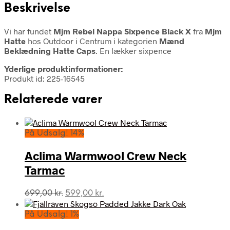
Beskrivelse
Vi har fundet
Mjm Rebel Nappa Sixpence Black X
fra
Mjm
Hatte
hos Outdoor i Centrum i kategorien
Mænd
Beklædning Hatte Caps
. En lækker sixpence
Yderlige produktinformationer:
Produkt id: 225-16545
Relaterede varer
På Udsalg! 14%
Aclima Warmwool Crew Neck
Tarmac
Den
Den
699,00
kr.
599,00
kr.
oprindelige
aktuelle
pris
pris
På Udsalg! 1%
var:
er: