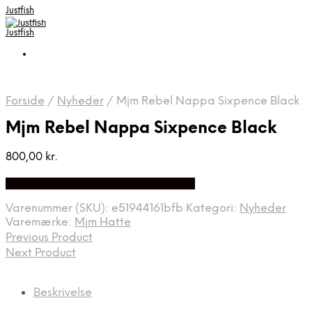
Justfish
Justfish
Forside
/
Nyheder
/
Mjm Rebel Nappa Sixpence Black
Mjm Rebel Nappa Sixpence Black
800,00
kr.
Bedste pris hos Outdooricentrum.dk
Varenummer (SKU):
e51944161bfb
Kategori:
Nyheder
Varemærke:
Mjm Hatte
Previous Product
Next Product
Beskrivelse