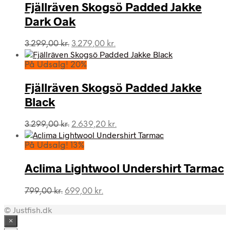
699,00 kr..
599,00 kr..
Fjällräven Skogsö Padded Jakke
Dark Oak
Den
Den
3.299,00
kr.
3.279,00
kr.
oprindelige
aktuelle
pris
pris
På Udsalg! 20%
var:
er:
3.299,00 kr..
3.279,00 kr..
Fjällräven Skogsö Padded Jakke
Black
Den
Den
3.299,00
kr.
2.639,20
kr.
oprindelige
aktuelle
pris
pris
På Udsalg! 13%
var:
er:
3.299,00 kr..
2.639,20 kr..
Aclima Lightwool Undershirt Tarmac
Den
Den
799,00
kr.
699,00
kr.
oprindelige
aktuelle
© Justfish.dk
pris
pris
var:
er:
×