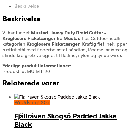
Beskrivelse
Beskrivelse
Vi har fundet
Mustad Heavy Duty Braid Cutter –
Krogløsere Fisketænger
fra
Mustad
hos Outdoornu.dk i
kategorien
Krogløsere Fisketænger
. Kraftig fletlineklipper i
rustfrit stål med fjederbelastet håndtag, låsemekanisme og
skridsikre greb velegnet til fletline, nylon og tynde wirer.
Yderlige produktinformationer:
Produkt id: MU-MT120
Relaterede varer
På Udsalg! 20%
Fjällräven Skogsö Padded Jakke
Black