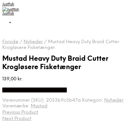
Justfish
Justfish
Forside
/
Nyheder
/
Mustad Heavy Duty Braid Cutter
Krogløsere Fisketænger
Mustad Heavy Duty Braid Cutter
Krogløsere Fisketænger
139,00
kr.
Bedste pris hos Outdoornu.dk
Varenummer (SKU):
2033b9c3b47a
Kategori:
Nyheder
Varemærke:
Mustad
Previous Product
Next Product