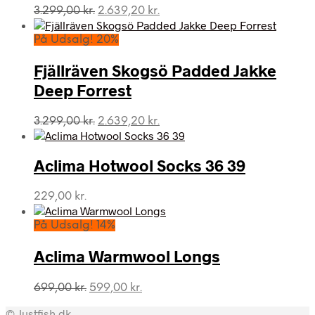
Den
Den
3.299,00
kr.
2.639,20
kr.
oprindelige
aktuelle
pris
pris
På Udsalg! 20%
var:
er:
3.299,00 kr..
2.639,20 kr..
Fjällräven Skogsö Padded Jakke
Deep Forrest
Den
Den
3.299,00
kr.
2.639,20
kr.
oprindelige
aktuelle
pris
pris
var:
er:
Aclima Hotwool Socks 36 39
3.299,00 kr..
2.639,20 kr..
229,00
kr.
På Udsalg! 14%
Aclima Warmwool Longs
Den
Den
699,00
kr.
599,00
kr.
oprindelige
aktuelle
© Justfish.dk
pris
pris