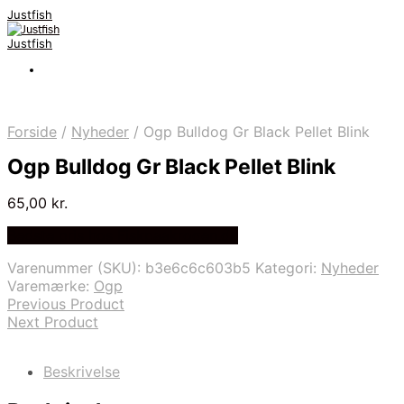
Justfish
Justfish
Forside
/
Nyheder
/
Ogp Bulldog Gr Black Pellet Blink
Ogp Bulldog Gr Black Pellet Blink
65,00
kr.
Bedste pris hos Fiskpaakrogen.dk
Varenummer (SKU):
b3e6c6c603b5
Kategori:
Nyheder
Varemærke:
Ogp
Previous Product
Next Product
Beskrivelse