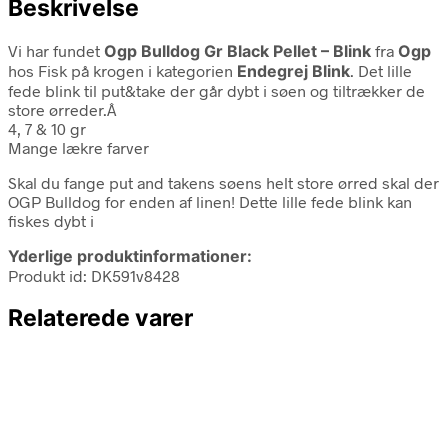
Beskrivelse
Vi har fundet
Ogp Bulldog Gr Black Pellet – Blink
fra
Ogp
hos Fisk på krogen i kategorien
Endegrej Blink
. Det lille
fede blink til put&take der går dybt i søen og tiltrækker de
store ørreder.Â
4, 7 & 10 gr
Mange lækre farver
Skal du fange put and takens søens helt store ørred skal der
OGP Bulldog for enden af linen! Dette lille fede blink kan
fiskes dybt i
Yderlige produktinformationer:
Produkt id: DK591v8428
Relaterede varer