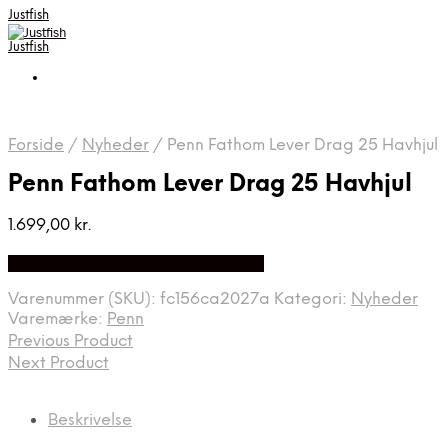
Justfish
Justfish
Forside
/
Nyheder
/
Penn Fathom Lever Drag 25 Havhjul
Penn Fathom Lever Drag 25 Havhjul
1.699,00
kr.
Bedste pris hos Fiskpaakrogen.dk
Varenummer (SKU):
fc156ca2027a
Kategori:
Nyheder
Varemærke:
Penn
Previous Product
Next Product
Beskrivelse