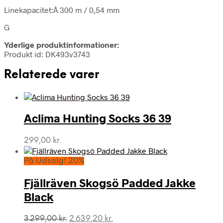
Linekapacitet:Â 300 m / 0,54 mm
G
Yderlige produktinformationer:
Produkt id: DK493v3743
Relaterede varer
Aclima Hunting Socks 36 39
299,00
kr.
På Udsalg! 20%
Fjällräven Skogsö Padded Jakke
Black
Den
Den
3.299,00
kr.
2.639,20
kr.