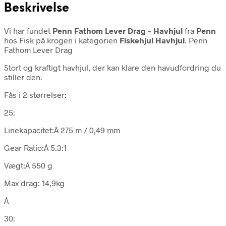
Beskrivelse
Vi har fundet
Penn Fathom Lever Drag – Havhjul
fra
Penn
hos Fisk på krogen i kategorien
Fiskehjul Havhjul
. Penn
Fathom Lever Drag
Stort og kraftigt havhjul, der kan klare den havudfordring du
stiller den.
Fås i 2 størrelser:
25:
Linekapacitet:Â 275 m / 0,49 mm
Gear Ratio:Â 5.3:1
Vægt:Â 550 g
Max drag: 14,9kg
Â
30: