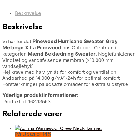
Beskrivelse
Beskrivelse
Vi har fundet
Pinewood Hurricane Sweater Grey
Melange X
fra
Pinewood
hos Outdoor i Centrum i
kategorien
Mænd Beklædning Sweater
. Nøglefunktioner
Vindtæt og vandafvisende membran (>10.000 mm
vandsøjletryk)
Høj krave med halv lynlås for komfort og ventilation
Åndbarhed på 14.000 g/mÂ²/24h for optimal komfort
Forstærkninger på udsatte områder for ekstra slidstyrke
Yderlige produktinformationer:
Produkt id: 162-13563
Relaterede varer
På Udsalg! 14%