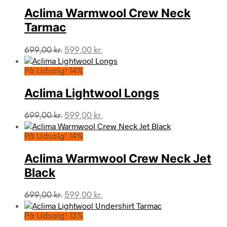
Aclima Warmwool Crew Neck
Tarmac
Den
Den
699,00
kr.
599,00
kr.
oprindelige
aktuelle
pris
pris
På Udsalg! 14%
var:
er:
699,00 kr..
599,00 kr..
Aclima Lightwool Longs
Den
Den
699,00
kr.
599,00
kr.
oprindelige
aktuelle
pris
pris
På Udsalg! 14%
var:
er:
699,00 kr..
599,00 kr..
Aclima Warmwool Crew Neck Jet
Black
Den
Den
699,00
kr.
599,00
kr.
oprindelige
aktuelle
pris
pris
På Udsalg! 13%
var:
er: