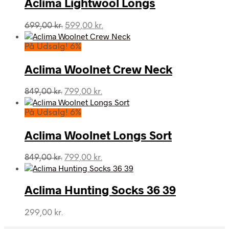
Aclima Lightwool Longs
Den
Den
699,00
kr.
599,00
kr.
oprindelige
aktuelle
pris
pris
På Udsalg! 6%
var:
er:
699,00 kr..
599,00 kr..
Aclima Woolnet Crew Neck
Den
Den
849,00
kr.
799,00
kr.
oprindelige
aktuelle
pris
pris
På Udsalg! 6%
var:
er:
849,00 kr..
799,00 kr..
Aclima Woolnet Longs Sort
Den
Den
849,00
kr.
799,00
kr.
oprindelige
aktuelle
pris
pris
var:
er:
Aclima Hunting Socks 36 39
849,00 kr..
799,00 kr..
299,00
kr.