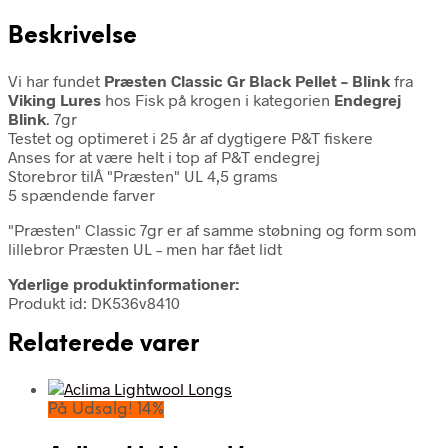
Beskrivelse
Vi har fundet
Præsten Classic Gr Black Pellet – Blink
fra
Viking Lures
hos Fisk på krogen i kategorien
Endegrej
Blink
. 7gr
Testet og optimeret i 25 år af dygtigere P&T fiskere
Anses for at være helt i top af P&T endegrej
Storebror tilÂ "Præsten" UL 4,5 grams
5 spændende farver
"Præsten" Classic 7gr er af samme støbning og form som
lillebror Præsten UL – men har fået lidt
Yderlige produktinformationer:
Produkt id: DK536v8410
Relaterede varer
På Udsalg! 14%