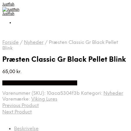
Justfish
Justfish
Forside
/
Nyheder
/
Præsten Classic Gr Black Pellet
Blink
Præsten Classic Gr Black Pellet Blink
65,00
kr.
Bedste pris hos Fiskpaakrogen.dk
Varenummer (SKU):
10aca5304f3b
Kategori:
Nyheder
Varemærke:
Viking Lures
Previous Product
Next Product
Beskrivelse