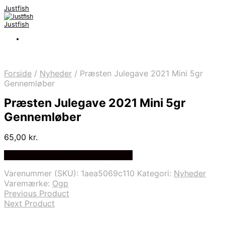
Justfish
Justfish
Forside
/
Nyheder
/
Præsten Julegave 2021 Mini 5gr
Gennemløber
Præsten Julegave 2021 Mini 5gr
Gennemløber
65,00
kr.
Bedste pris hos Fiskpaakrogen.dk
Varenummer (SKU):
1aea5069c110
Kategori:
Nyheder
Varemærke:
Ogp
Previous Product
Next Product