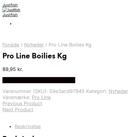
Justfish
Justfish
Forside
/
Nyheder
/
Pro Line Boilies Kg
Pro Line Boilies Kg
89,95
kr.
Bedste pris hos Pro-outdoor.dk
Varenummer (SKU):
59e3acd97945
Kategori:
Nyheder
Varemærke:
Pro Line
Previous Product
Next Product
Beskrivelse