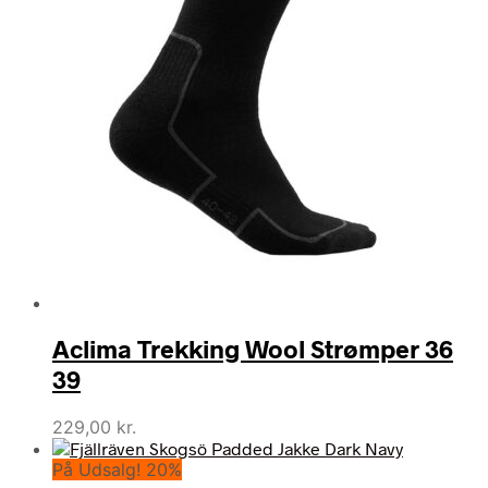
Aclima Trekking Wool Strømper 36
39
229,00
kr.
På Udsalg! 20%