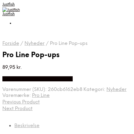
Justfish
Justfish
Forside
/
Nyheder
/
Pro Line Pop-ups
Pro Line Pop-ups
89,95
kr.
Bedste pris hos Pro-outdoor.dk
Varenummer (SKU):
260cb6162eb8
Kategori:
Nyheder
Varemærke:
Pro Line
Previous Product
Next Product
Beskrivelse