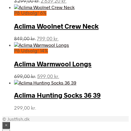
Den
Den
3.299,00
kr.
2.639,20
kr.
oprindelige
aktuelle
pris
pris
På Udsalg! 6%
var:
er:
3.299,00 kr..
2.639,20 kr..
Aclima Woolnet Crew Neck
Den
Den
849,00
kr.
799,00
kr.
oprindelige
aktuelle
pris
pris
På Udsalg! 14%
var:
er:
849,00 kr..
799,00 kr..
Aclima Warmwool Longs
Den
Den
699,00
kr.
599,00
kr.
oprindelige
aktuelle
pris
pris
var:
er:
Aclima Hunting Socks 36 39
699,00 kr..
599,00 kr..
299,00
kr.
© Justfish.dk
×