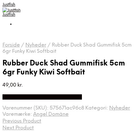
Justfish
Justfish
Forside
/
Nyheder
/
Rubber Duck Shad Gummifisk 5cm
6gr Funky Kiwi Softbait
Rubber Duck Shad Gummifisk 5cm
6gr Funky Kiwi Softbait
49,00
kr.
Bedste pris hos Fiskpaakrogen.dk
Varenummer (SKU):
575671ac96c8
Kategori:
Nyheder
Varemærke:
Angel Domäne
Previous Product
Next Product