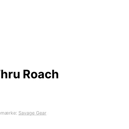
Thru Roach
emærke:
Savage Gear