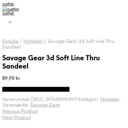
Justfish
Justfish
Forside
/
Nyheder
/
Savage Gear 3d Soft Line Thru
Sandeel
Savage Gear 3d Soft Line Thru
Sandeel
89,95
kr.
Bedste pris hos Pro-outdoor.dk
Varenummer (SKU):
5f7e1869b599
Kategori:
Nyheder
Varemærke:
Savage Gear
Previous Product
Next Product