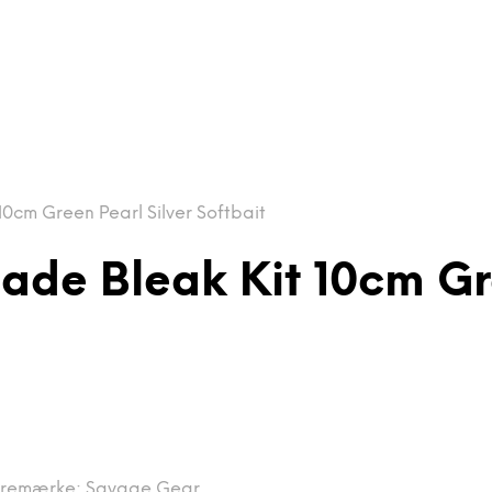
0cm Green Pearl Silver Softbait
ade Bleak Kit 10cm Gre
remærke:
Savage Gear