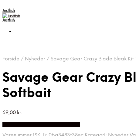
Justfish
Justfish
Forside
/
Nyheder
/
Savage Gear Crazy Blade Bleak Kit 1
Savage Gear Crazy Bl
Softbait
69,00
kr.
Bedste pris hos Fiskpaakrogen.dk
Varenummer (SKU):
0ba3483f38ec
Kategori:
Nyheder
Va