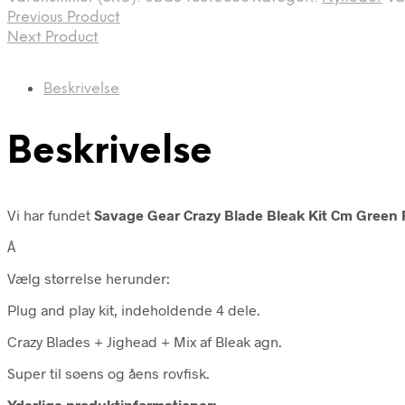
Previous Product
Next Product
Beskrivelse
Beskrivelse
Vi har fundet
Savage Gear Crazy Blade Bleak Kit Cm Green Pe
Â
Vælg størrelse herunder:
Plug and play kit, indeholdende 4 dele.
Crazy Blades + Jighead + Mix af Bleak agn.
Super til søens og åens rovfisk.
Yderlige produktinformationer: