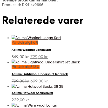
Produkt id: DK414v2696
Relaterede varer
På Udsalg! 6%
Aclima Woolnet Longs Sort
Den
Den
849,00
kr.
799,00
kr.
oprindelige
aktuelle
pris
pris
På Udsalg! 13%
var:
er:
Aclima Lightwool Undershirt Jet Black
849,00 kr..
799,00 kr..
Den
Den
799,00
kr.
699,00
kr.
oprindelige
aktuelle
pris
pris
Aclima Hotwool Socks 36 39
var:
er:
799,00 kr..
699,00 kr..
229,00
kr.