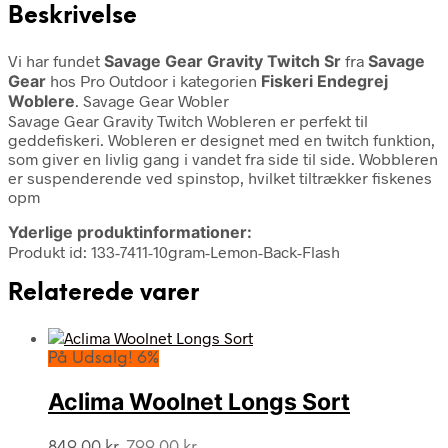
Beskrivelse
Vi har fundet
Savage Gear Gravity Twitch Sr
fra
Savage
Gear
hos Pro Outdoor i kategorien
Fiskeri Endegrej
Woblere
. Savage Gear Wobler
Savage Gear Gravity Twitch Wobleren er perfekt til
geddefiskeri. Wobleren er designet med en twitch funktion,
som giver en livlig gang i vandet fra side til side. Wobbleren
er suspenderende ved spinstop, hvilket tiltrækker fiskenes
opm
Yderlige produktinformationer:
Produkt id: 133-7411-10gram-Lemon-Back-Flash
Relaterede varer
På Udsalg! 6%
Aclima Woolnet Longs Sort
Den
Den
849,00
kr.
799,00
kr.