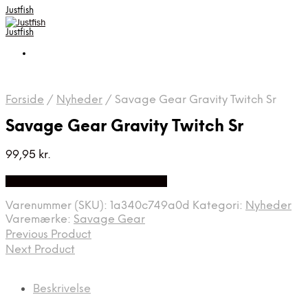
Justfish
Justfish
Forside
/
Nyheder
/
Savage Gear Gravity Twitch Sr
Savage Gear Gravity Twitch Sr
99,95
kr.
Bedste pris hos Pro-outdoor.dk
Varenummer (SKU):
1a340c749a0d
Kategori:
Nyheder
Varemærke:
Savage Gear
Previous Product
Next Product
Beskrivelse