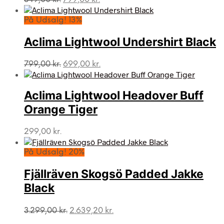
oprindelige
aktuelle
pris
pris
På Udsalg! 13%
var:
er:
849,00 kr..
799,00 kr..
Aclima Lightwool Undershirt Black
Den
Den
799,00
kr.
699,00
kr.
oprindelige
aktuelle
pris
pris
var:
er:
Aclima Lightwool Headover Buff
799,00 kr..
699,00 kr..
Orange Tiger
299,00
kr.
På Udsalg! 20%
Fjällräven Skogsö Padded Jakke
Black
Den
Den
3.299,00
kr.
2.639,20
kr.
oprindelige
aktuelle