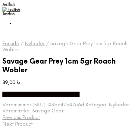
Justfish
Justfish
Forside
/
Nyheder
/
Savage Gear Prey 1cm 5gr Roach
Wobler
Savage Gear Prey 1cm 5gr Roach
Wobler
89,00
kr.
Bedste pris hos Fiskpaakrogen.dk
Varenummer (SKU):
43be47e47e6d
Kategori:
Nyheder
Varemærke:
Savage Gear
Previous Product
Next Product