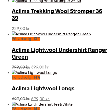
Aclima Trekking Wool Strømper 36
39
229,00
kr.
På Udsalg! 13%
Aclima Lightwool Undershirt Ranger
Green
Den
Den
799,00
kr.
699,00
kr.
oprindelige
aktuelle
pris
pris
På Udsalg! 14%
var:
er:
799,00 kr..
699,00 kr..
Aclima Lightwool Longs
Den
Den
699,00
kr.
599,00
kr.
oprindelige
aktuelle
pris
pris
På Udsalg! 14%