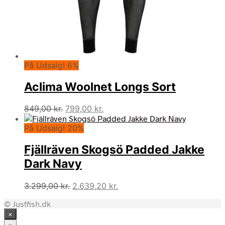
På Udsalg! 6%
Aclima Woolnet Longs Sort
Den
Den
849,00
kr.
799,00
kr.
oprindelige
aktuelle
På Udsalg! 20%
pris
pris
var:
er:
Fjällräven Skogsö Padded Jakke
849,00 kr..
799,00 kr..
Dark Navy
Den
Den
3.299,00
kr.
2.639,20
kr.
oprindelige
aktuelle
© Justfish.dk
pris
pris
×
var:
er:
×