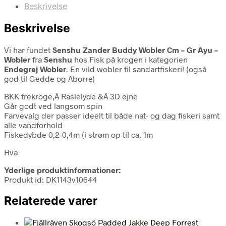
Beskrivelse
Beskrivelse
Vi har fundet
Senshu Zander Buddy Wobler Cm – Gr Ayu –
Wobler
fra
Senshu
hos Fisk på krogen i kategorien
Endegrej Wobler
. En vild wobler til sandartfiskeri! (også
god til Gedde og Aborre)
BKK trekroge,Â Raslelyde &Â 3D øjne
Går godt ved langsom spin
Farvevalg der passer ideelt til både nat- og dag fiskeri samt
alle vandforhold
Fiskedybde 0,2-0,4m (i strøm op til ca. 1m
Hva
Yderlige produktinformationer:
Produkt id: DK1143v10644
Relaterede varer