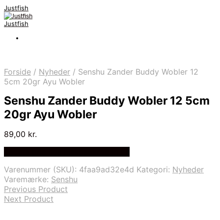
Justfish
Justfish
Forside
/
Nyheder
/
Senshu Zander Buddy Wobler 12
5cm 20gr Ayu Wobler
Senshu Zander Buddy Wobler 12 5cm
20gr Ayu Wobler
89,00
kr.
Bedste pris hos Fiskpaakrogen.dk
Varenummer (SKU):
4faa9ad32e4d
Kategori:
Nyheder
Varemærke:
Senshu
Previous Product
Next Product