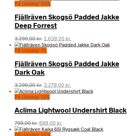
På Udsalg! 20%
Fjällräven Skogsö Padded Jakke
Deep Forrest
Den
Den
3.299,00
kr.
2.639,20
kr.
oprindelige
aktuelle
På Udsalg! 1%
pris
pris
var:
er:
Fjällräven Skogsö Padded Jakke
3.299,00 kr..
2.639,20 kr..
Dark Oak
Den
Den
3.299,00
kr.
3.279,00
kr.
oprindelige
aktuelle
På Udsalg! 13%
pris
pris
var:
er:
Aclima Lightwool Undershirt Black
3.299,00 kr..
3.279,00 kr..
Den
Den
799,00
kr.
699,00
kr.
oprindelige
aktuelle
På Udsalg! 20%
pris
pris