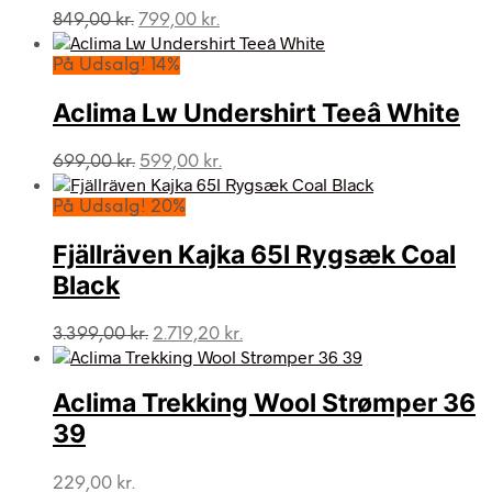
Den
Den
849,00
kr.
799,00
kr.
oprindelige
aktuelle
pris
pris
På Udsalg! 14%
var:
er:
849,00 kr..
799,00 kr..
Aclima Lw Undershirt Teeâ White
Den
Den
699,00
kr.
599,00
kr.
oprindelige
aktuelle
pris
pris
På Udsalg! 20%
var:
er:
699,00 kr..
599,00 kr..
Fjällräven Kajka 65l Rygsæk Coal
Black
Den
Den
3.399,00
kr.
2.719,20
kr.
oprindelige
aktuelle
pris
pris
var:
er:
Aclima Trekking Wool Strømper 36
3.399,00 kr..
2.719,20 kr..
39
229,00
kr.