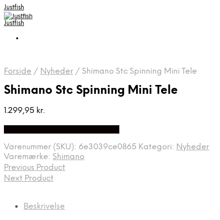
Justfish
Justfish
Forside
/
Nyheder
/
Shimano Stc Spinning Mini Tele
Shimano Stc Spinning Mini Tele
1.299,95
kr.
Bedste pris hos Pro-outdoor.dk
Varenummer (SKU):
6e3039ce0865
Kategori:
Nyheder
Varemærke:
Shimano
Previous Product
Next Product
Beskrivelse