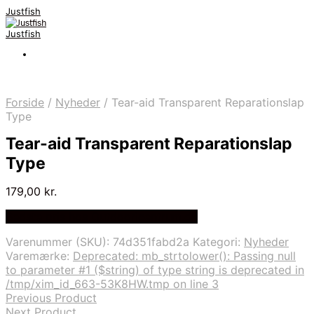
Justfish
Justfish
Forside
/
Nyheder
/
Tear-aid Transparent Reparationslap
Type
Tear-aid Transparent Reparationslap
Type
179,00
kr.
Bedste pris hos Outdooricentrum.dk
Varenummer (SKU):
74d351fabd2a
Kategori:
Nyheder
Varemærke:
Deprecated: mb_strtolower(): Passing null
to parameter #1 ($string) of type string is deprecated in
/tmp/xim_id_663-53K8HW.tmp on line 3
Previous Product
Next Product