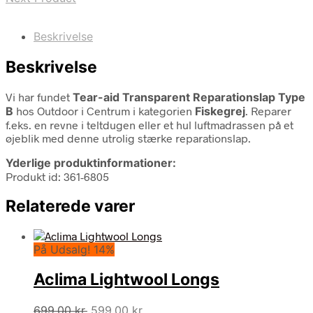
Beskrivelse
Beskrivelse
Vi har fundet
Tear-aid Transparent Reparationslap Type
B
hos Outdoor i Centrum i kategorien
Fiskegrej
. Reparer
f.eks. en revne i teltdugen eller et hul luftmadrassen på et
øjeblik med denne utrolig stærke reparationslap.
Yderlige produktinformationer:
Produkt id: 361-6805
Relaterede varer
På Udsalg! 14%
Aclima Lightwool Longs
Den
Den
699,00
kr.
599,00
kr.