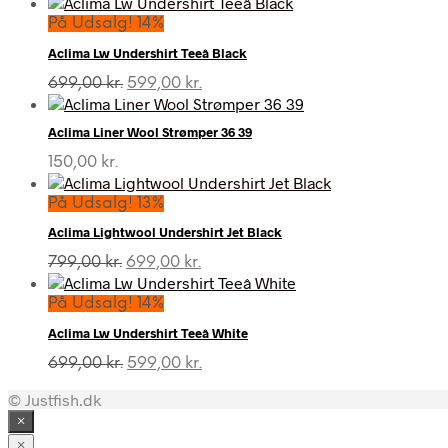
På Udsalg! 14%
Aclima Lw Undershirt Teeâ Black
Den
Den
699,00
kr.
599,00
kr.
oprindelige
aktuelle
pris
pris
Aclima Liner Wool Strømper 36 39
var:
er:
699,00 kr..
599,00 kr..
150,00
kr.
På Udsalg! 13%
Aclima Lightwool Undershirt Jet Black
Den
Den
799,00
kr.
699,00
kr.
oprindelige
aktuelle
pris
pris
På Udsalg! 14%
var:
er:
Aclima Lw Undershirt Teeâ White
799,00 kr..
699,00 kr..
Den
Den
699,00
kr.
599,00
kr.
oprindelige
aktuelle
© Justfish.dk
pris
pris
var:
er:
×
699,00 kr..
599,00 kr..
×