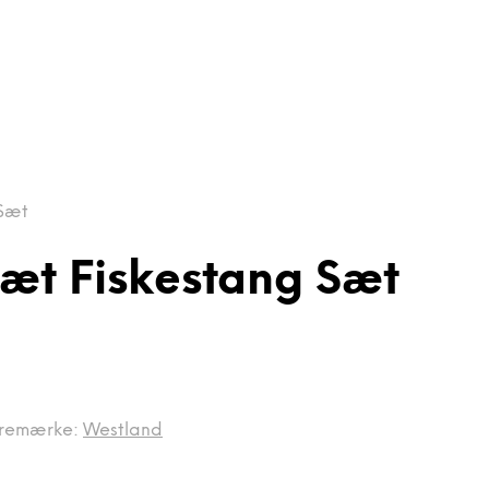
 Sæt
Sæt Fiskestang Sæt
remærke:
Westland