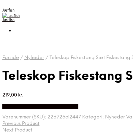
Justfish
Justfish
Forside
/
Nyheder
/
Teleskop Fiskestang Sæt Fiskestang
Teleskop Fiskestang 
219,00
kr.
Bedste pris hos Fiskpaakrogen.dk
Varenummer (SKU):
22d726c12447
Kategori:
Nyheder
Va
Previous Product
Next Product