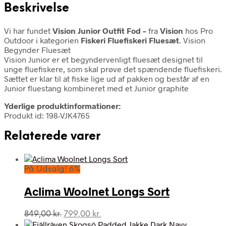
Beskrivelse
Vi har fundet
Vision Junior Outfit Fod –
fra
Vision
hos Pro
Outdoor i kategorien
Fiskeri Fluefiskeri Fluesæt
. Vision
Begynder Fluesæt
Vision Junior er et begyndervenligt fluesæt designet til
unge fluefiskere, som skal prøve det spændende fluefiskeri.
Sættet er klar til at fiske lige ud af pakken og består af en
Junior fluestang kombineret med et Junior graphite
Yderlige produktinformationer:
Produkt id: 198-VJK4765
Relaterede varer
På Udsalg! 6%
Aclima Woolnet Longs Sort
Den
Den
849,00
kr.
799,00
kr.
oprindelige
aktuelle