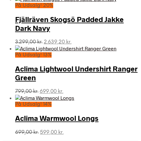
pris
pris
På Udsalg! 20%
var:
er:
849,00 kr..
799,00 kr..
Fjällräven Skogsö Padded Jakke
Dark Navy
Den
Den
3.299,00
kr.
2.639,20
kr.
oprindelige
aktuelle
pris
pris
På Udsalg! 13%
var:
er:
3.299,00 kr..
2.639,20 kr..
Aclima Lightwool Undershirt Ranger
Green
Den
Den
799,00
kr.
699,00
kr.
oprindelige
aktuelle
pris
pris
På Udsalg! 14%
var:
er:
799,00 kr..
699,00 kr..
Aclima Warmwool Longs
Den
Den
699,00
kr.
599,00
kr.
oprindelige
aktuelle