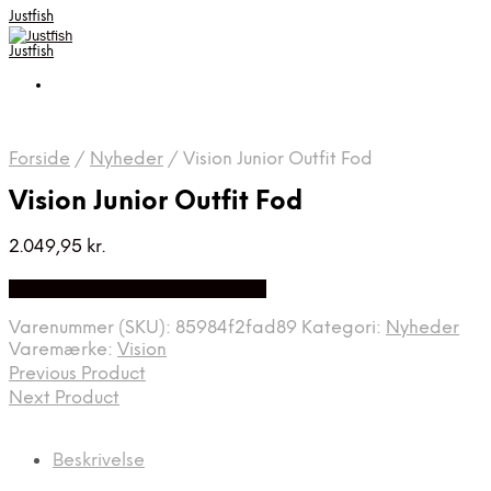
Justfish
Justfish
Forside
/
Nyheder
/
Vision Junior Outfit Fod
Vision Junior Outfit Fod
2.049,95
kr.
Bedste pris hos Pro-outdoor.dk
Varenummer (SKU):
85984f2fad89
Kategori:
Nyheder
Varemærke:
Vision
Previous Product
Next Product
Beskrivelse